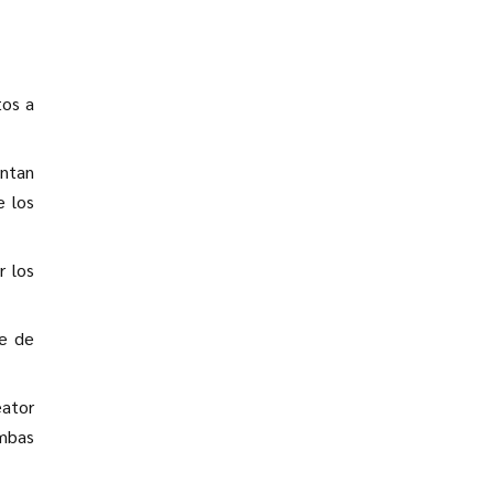
tos a
entan
e los
r los
se de
eator
ambas