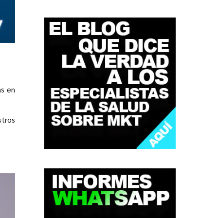
as en
tros