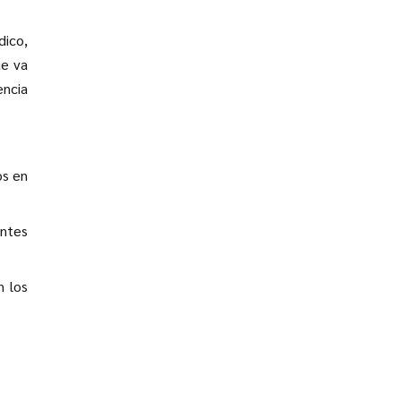
dico,
ue va
ncia
os en
ntes
n los