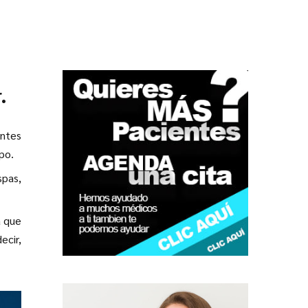
.
entes
po.
spas,
a que
ecir,